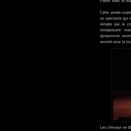
Pierre Jean, le ma
Cette année surpr
un spectacle qui r
remplis par le cl
omniprésent ma
dynamisme amené 
assisté pour la to
Les chevaux en lib