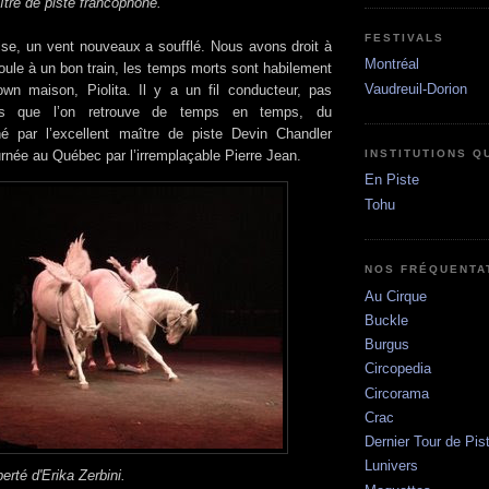
ître de piste francophone.
FESTIVALS
ise, un vent nouveaux a soufflé. Nous avons droit à
Montréal
oule à un bon train, les temps morts sont habilement
Vaudreuil-Dorion
own maison, Piolita. Il y a un fil conducteur, pas
is que l’on retrouve de temps en temps, du
par l’excellent maître de piste Devin Chandler
INSTITUTIONS 
urnée au Québec par l’irremplaçable Pierre Jean.
En Piste
Tohu
NOS FRÉQUENTA
Au Cirque
Buckle
Burgus
Circopedia
Circorama
Crac
Dernier Tour de Pis
Lunivers
erté d'Erika Zerbini.