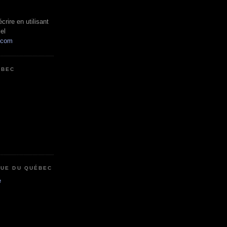
rire en utilisant
el
.com
ÉBEC
QUE DU QUÉBEC
e