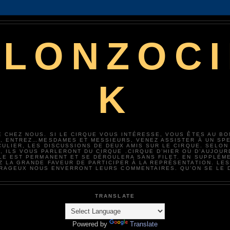
ALONZOCI
K
 CHEZ NOUS. SI LE CIRQUE VOUS INTÉRESSE, VOUS ÊTES AU BO
, ENTREZ…MESDAMES ET MESSIEURS, VENEZ ASSISTER À UN SP
CULIER, LES DISCUSSIONS DE DEUX AMIS SUR LE CIRQUE. SELON
 ILS VOUS PARLERONT DU CIRQUE .CIRQUE D’HIER OU D’AUJOURD
LE EST PERMANENT ET SE DÉROULERA SANS FILET. EN SUPPLÉM
Z LA GRANDE FAVEUR DE PARTICIPER À LA REPRÉSENTATION. LE
RAGEUX NOUS ENVERRONT LEURS COMMENTAIRES. QU’ON SE LE D
TRANSLATE
Powered by
Translate