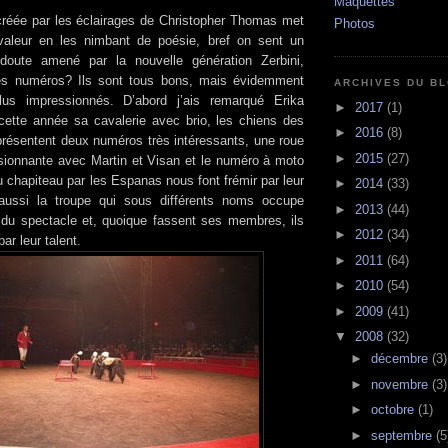
Maquettes
réée par les éclairages de Christopher Thomas met
Photos
aleur en les nimbant de poésie, bref on sent un
oute amené par la nouvelle génération Zerbini,
es numéros? Ils sont tous bons, mais évidemment
ARCHIVES DU B
lus impressionnés. D’abord j’ais remarqué Erika
►
2017
(1)
e cette année sa cavalerie avec brio, les chiens des
►
2016
(8)
résentent deux numéros très intéressants, une roue
►
2015
(27)
sionnante avec Martin et Visan et le numéro à moto
 chapiteau par les Espanas nous font frémir par leur
►
2014
(33)
 aussi la troupe qui sous différents noms occupe
►
2013
(44)
 du spectacle et, quoique fassent ses membres, ils
►
2012
(34)
ar leur talent.
►
2011
(64)
►
2010
(54)
►
2009
(41)
▼
2008
(32)
►
décembre
(3)
►
novembre
(3)
►
octobre
(1)
►
septembre
(5