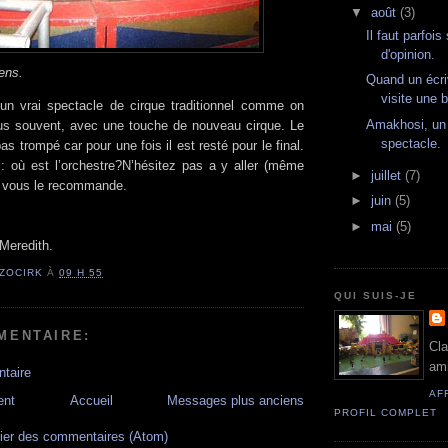
▼
août
(3)
Il faut parfoi
d'opinion.
ens.
Quand un écri
visite une b
un vrai spectacle de cirque traditionnel comme on
Amakhosi, un
lus souvent, avec une touche de nouveau cirque. Le
spectacle.
as trompé car pour une fois il est resté pour le final.
 : où est l’orchestre?N’hésitez pas a y aller (même
►
juillet
(7)
e vous le recommande.
►
juin
(5)
►
mai
(5)
Meredith.
ZOCIRK
À
09 H 55
QUI SUIS-JE
MENTAIRE:
Cla
ami
taire
AF
ent
Accueil
Messages plus anciens
PROFIL COMPLET
ier des commentaires (Atom)