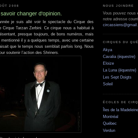
OÛT 2008
NOUS JOINDRE
s savoir changer d'opinion.
Vous pouvez nous éc
notre adresse courri
ée je suis allé voir le spectacle du Cirque des
circassiens@gmail
le Cirque Tarzan Zerbini. Ce cirque nous a habitué à
ésentant, presque toujours, de bons numéros, mais
à mentionné il y a quelques temps, avec une certaine
CIRQUES DU QU
aisait que le temps nous semblait parfois long. Nous
Akya
our soutenir l’action des Shriners.
Cavalia (équestre)
Eloize
La Luna (équestre)
Les Sept Doigts
Soleil
ÉCOLES DE CIR
Îles de la Madelein
Montréal
Québec
Verdun