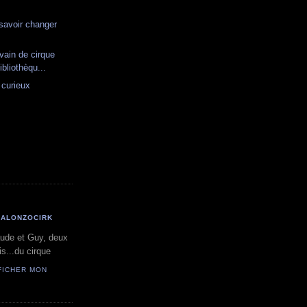
s savoir changer
vain de cirque
ibliothèqu...
 curieux
ALONZOCIRK
ude et Guy, deux
s...du cirque
FICHER MON