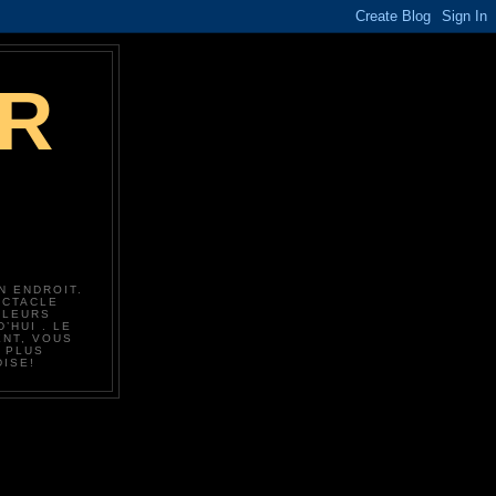
R
N ENDROIT.
ECTACLE
 LEURS
’HUI . LE
ENT, VOUS
S PLUS
ISE!