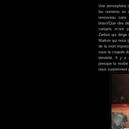
Une atmosphère c
les numéros en v
renouveau sans d
bravo!Que dire d
certains m’ont p
Zerbini qui dirig
Markov qui nous p
de la mort impres
sous la coupole du
témérité. Il y a
presque la moitié
nous surprennent p